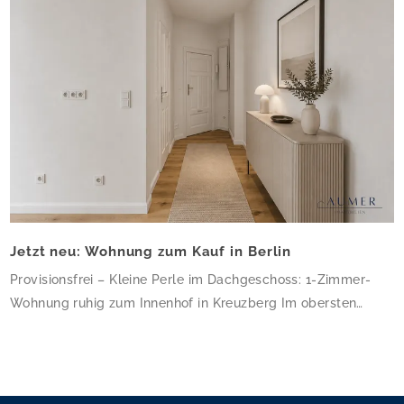
Jetzt neu: Wohnung zum Kauf in Berlin
Provisionsfrei – Kleine Perle im Dachgeschoss: 1-Zimmer-
Wohnung ruhig zum Innenhof in Kreuzberg Im obersten
Geschoss dieses gepflegten Altbau-Eckhauses erwartet Sie
eine charmante 1-Zimmer-Wohnung mit 34,64 m² – klein,
aber fein und ruhig zum Innenhof gelegen. Die frisch sanierte
Wohnung besticht durch hochwertiges Eichenparkett, helle