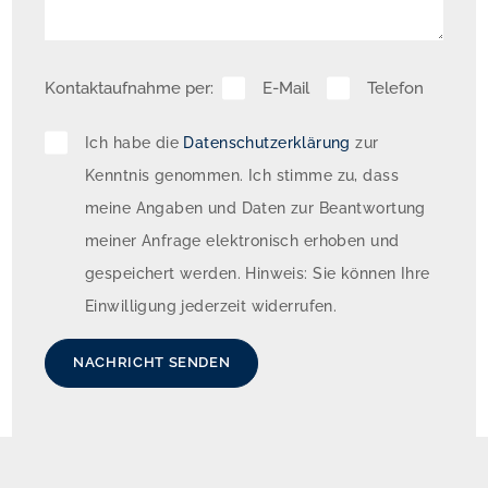
Bäume sollte vor einer Bebauungsplanung bei der 
Stadt Buchholz geprüft werden.

Hinsichtlich der Bebaubarkeit bietet das großzügige 
Kontaktaufnahme per:
E-Mail
Telefon
Grundstück attraktive Entwicklungspotenziale: 
Vergleichbare Grundstücke in unmittelbarer 
Ich habe die
Datenschutzerklärung
zur
Umgebung wurden mit mehreren Wohnhäusern 
Kenntnis genommen. Ich stimme zu, dass
bebaut. Vor dem Hintergrund des sogenannten 
meine Angaben und Daten zur Beantwortung
„Bauturbo" (§ 246e BauGB) erscheint eine 
meiner Anfrage elektronisch erhoben und
Nachverdichtung mit mehreren Einheiten realistisch 
gespeichert werden. Hinweis: Sie können Ihre
und ist im Rahmen einer Bauvoranfrage beim 
Einwilligung jederzeit widerrufen.
zuständigen Bauamt der Stadt Buchholz zu klären.
NACHRICHT SENDEN