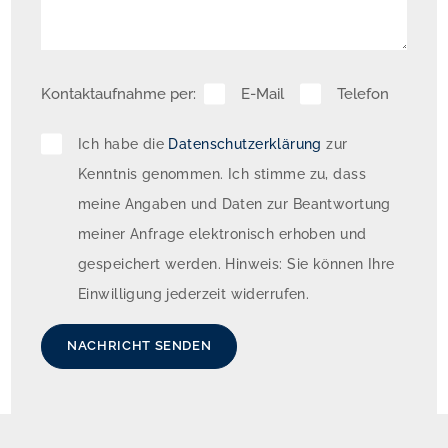
Handtuchheizkörper sowie einem Fenster 
ausgestattet und bietet damit hohen Wohnkomfort.

Kontaktaufnahme per:
E-Mail
Telefon
Die hohen Decken verleihen der Wohnung ein 
besonders angenehmes Raumgefühl. Dank der 
Ich habe die
Datenschutzerklärung
zur
ruhigen Lage zum Innenhof genießen Sie eine 
Kenntnis genommen. Ich stimme zu, dass
entspannte Wohnatmosphäre, während Sie 
meine Angaben und Daten zur Beantwortung
gleichzeitig von der hervorragenden Infrastruktur 
meiner Anfrage elektronisch erhoben und
und dem urbanen Flair des beliebten Bezirks 
gespeichert werden. Hinweis: Sie können Ihre
Friedrichshain-Kreuzberg profitieren.
Einwilligung jederzeit widerrufen.
NACHRICHT SENDEN