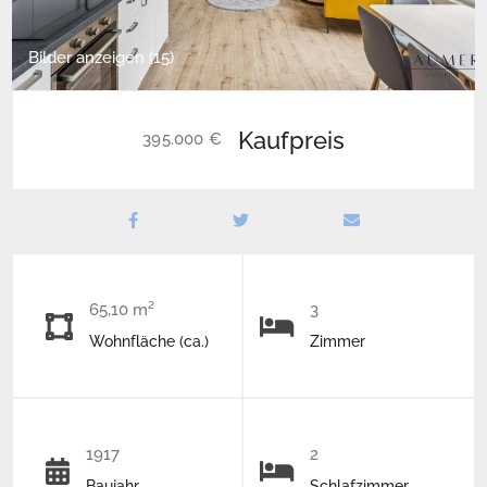
Bilder anzeigen (15)
Kaufpreis
395.000 €
65,10 m²
3
Wohnfläche (ca.)
Zimmer
1917
2
Baujahr
Schlafzimmer