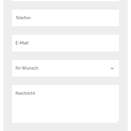
• 9 hochwertig ausgestattete Wohneinheiten

Telefon
• Gesamte Wohnfläche: ca. 641 m² ????

E-Mail*
• Wohnungsgrößen von ca. 40 bis 75 m², inklusive 
eines großzügigen Penthouses mit ca. 149 m²

Ihr Wunsch
• Moderne Ausstattung mit Balkonen und 
Dachterrasse

Nachricht
• Energieeffiziente Wärmepumpentechnik

Haus 2: Wohn- und Geschäftshaus (Mühlenstraße 
26)
