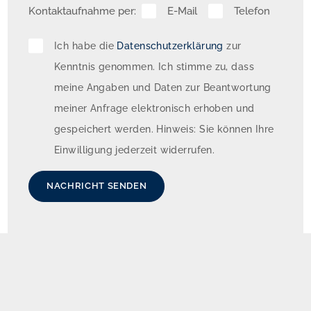
Kontaktaufnahme per:
E-Mail
Telefon
• Baujahr 1969

Ich habe die
Datenschutzerklärung
zur
Kenntnis genommen. Ich stimme zu, dass
•  4 Wohneinheiten und 1 Gewerbeeinheit (derzeit 
meine Angaben und Daten zur Beantwortung
Fahrschule)

meiner Anfrage elektronisch erhoben und
gespeichert werden. Hinweis: Sie können Ihre
• Wohnfläche: ca. 340 m²

Einwilligung jederzeit widerrufen.
• Gewerbefläche: ca. 65 m²

NACHRICHT SENDEN
• Vermietbare Fläche: 405 m²

• Wohnungsgrößen zwischen ca. 45 und 125 m²
