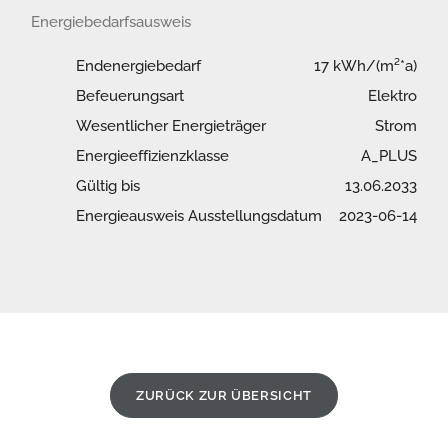
• Gepflegter Zustand mit mittelfristigem 
Energiebedarfsausweis
Renovierungsbedarf

Endenergiebedarf
17 kWh/(m²*a)
Stellplätze:

Befeuerungsart
Elektro
Wesentlicher Energieträger
Strom
• 6 vermietete Stellplätze

Energieeffizienzklasse
A_PLUS
Gültig bis
13.06.2033
• 1 freier Stellplatz sowie 2 Carport-Stellplätze 
Energieausweis Ausstellungsdatum
2023-06-14
aktuell verfügbar und sofort vermietbar

Highlights auf einen Blick:

•  Gesamtwohn- und Nutzfläche von ca. 1.046 m²

ZURÜCK ZUR ÜBERSICHT
• 14 Einheiten, vollständig bzw. nahezu vollständig 