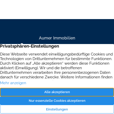
vermietet

• Attraktive Mietrendite mit weiterem 
Wertsteigerungspotenzial

Aumer Immobilien
• Vielfältige Wohnungsgrößen mit moderner 
Mühlendamm 84a, 22087 Hamburg
Ausstattung

+49 40 234 916 79
Brandenburgische Straße 39, 10707 Berlin
• Gefragte und zentrale Lage im Hamburger 
+49 30 303 661 334
Speckgürtel

Immobilien
Aktuelles
Kontakt
Dieses Immobilienpaket vereint modernen 
Impressum
Datenschutz
Wohnkomfort, solide Gewerbevermietung und 
stabile Mieteinnahmen in einer der beliebtesten und 
wirtschaftsstärksten Lagen im Osten Hamburgs. 