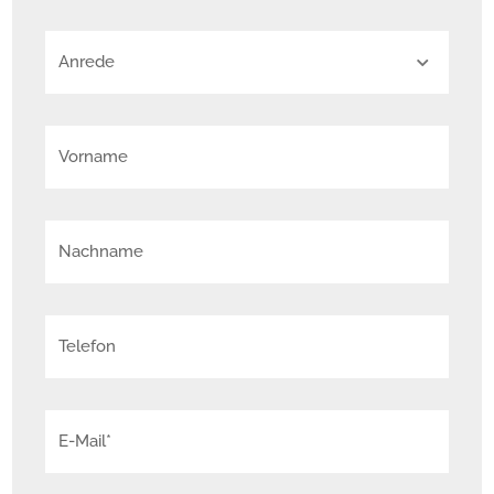
Einzugsbereit – und sofort zum Wohlfühlen.
Anrede
Vorname
Nachname
Telefon
E-Mail*