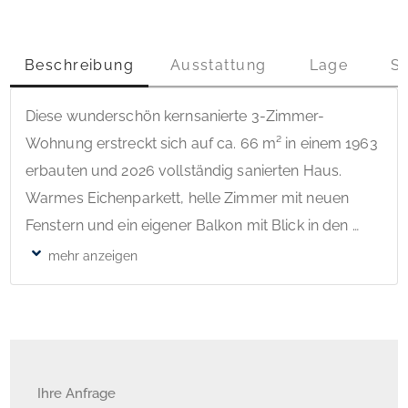
Beschreibung
Ausstattung
Lage
S
Diese wunderschön kernsanierte 3-Zimmer-
Wohnung erstreckt sich auf ca. 66 m² in einem 1963 
erbauten und 2026 vollständig sanierten Haus. 
Warmes Eichenparkett, helle Zimmer mit neuen 
Fenstern und ein eigener Balkon mit Blick in den 
ruhigen Innenhof – hier lässt es sich ankommen. 
Modernes Bad mit hochwertigen Keramikfliesen, 
bodenebener Glasdusche mit Regenduschkopf und 
Handtuchheizkörper. Elektrische Rolladen, neue 
Wärmepumpenheizung und Energieeffizienzklasse 
A runden die hochwertige Ausstattung ab. 
Ihre Anfrage