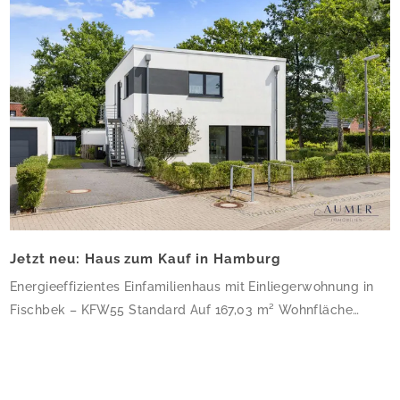
Jetzt neu: Haus zum Kauf in Hamburg
Energieeffizientes Einfamilienhaus mit Einliegerwohnung in
Fischbek – KFW55 Standard Auf 167,03 m² Wohnfläche
verteilen sich 6 Zimmer und 3 Bäder – dieses Haus ist
perfekt für Familien, die Platz zum Wachsen suchen. Die
klare, kubische Architektur mit Flachdach und weißer