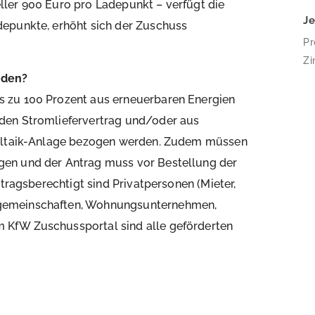
ler 900 Euro pro Ladepunkt – verfügt die
J
depunkte, erhöht sich der Zuschuss
Pr
Zi
rden?
Im
Ec
 zu 100 Prozent aus erneuerbaren Energien
Wo
den Stromliefervertrag und/oder aus
zu
voltaik-Anlage bezogen werden. Zudem müssen
be
en und der Antrag muss vor Bestellung der
we
ntragsberechtigt sind Privatpersonen (Mieter,
bo
gemeinschaften, Wohnungsunternehmen,
 KfW Zuschussportal sind alle geförderten