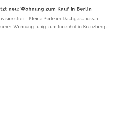
etzt neu: Wohnung zum Kauf in Berlin
ovisionsfrei – Kleine Perle im Dachgeschoss: 1-
mmer-Wohnung ruhig zum Innenhof in Kreuzberg
 obersten Geschoss dieses gepflegten Altbau-
khauses erwartet Sie eine charmante 1-Zimmer-
hnung mit 34,64 m² – klein, aber fein und ruhig
m Innenhof gelegen. Die frisch sanierte Wohnung
sticht durch hochwertiges Eichenparkett, helle
iße Wände und ein modernes Bad mit
dengleicher Dusche und Glasduschabtrennung. […]