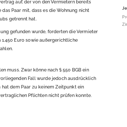
ertrag auf, der von den Vermietern bereits
J
e das Paar mit, dass es die Wohnung nicht
Pr
ubs getrennt hat.
Zi
hnung gefunden wurde, forderten die Vermieter
Im
Ec
n 1.450 Euro sowie außergerichtliche
Wo
ahlen.
zu
be
we
ahlen muss. Zwar könne nach § 550 BGB ein
bo
vorliegenden Fall wurde jedoch ausdrücklich
em hat dem Paar zu keinem Zeitpunkt ein
rtraglichen Pflichten nicht prüfen konnte.