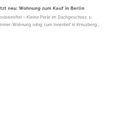
etzt neu: Wohnung zum Kauf in Berlin
ovisionsfrei – Kleine Perle im Dachgeschoss: 1-
mmer-Wohnung ruhig zum Innenhof in Kreuzberg
 obersten Geschoss dieses gepflegten Altbau-
khauses erwartet Sie eine charmante 1-Zimmer-
hnung mit 34,64 m² – klein, aber fein und ruhig
m Innenhof gelegen. Die frisch sanierte Wohnung
sticht durch hochwertiges Eichenparkett, helle
iße Wände und ein modernes Bad mit
dengleicher Dusche und Glasduschabtrennung. […]