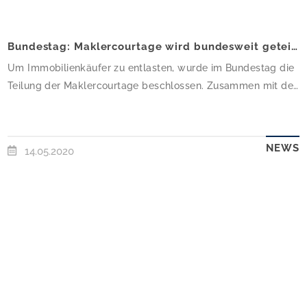
Bundestag: Maklercourtage wird bundesweit geteilt
Um Immobilienkäufer zu entlasten, wurde im Bundestag die
Teilung der Maklercourtage beschlossen. Zusammen mit der
Grundsteuer, den Kosten für den Notar und
Grundbucheintrag mussten Käufer Kaufnebenkosten in Höhe
von neun bis 16 Prozent aufbringen. In Zukunft sollen sich
NEWS
14.05.2020
Verkäufer und Käufer die Courtage teilen.Einheitliche
Regelung voraussichtlich ab 2021In Berlin, Brandenburg,
Bremen, Hamburg, Hessen sowie in […]