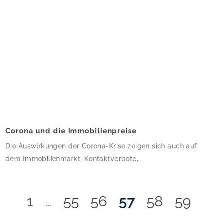
drei Monate […]
Corona und die Immobilienpreise
Die Auswirkungen der Corona-Krise zeigen sich auch auf
dem Immobilienmarkt: Kontaktverbote,
Ausgangsbeschränkungen und wirtschaftliche Unsicherheit
haben Einfluss auf die Immobilienpreise. Diese könnten um
bis zu 25 Prozent sinken – jedoch nur kurzfristig, so das
1
…
55
56
57
58
59
Forschungs- und Beratungsinstitut empirica.Mittelfristig nur