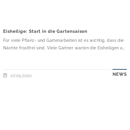
Eisheilige: Start in die Gartensaison
Für viele Pflanz- und Gartenarbeiten ist es wichtig, dass die
Nächte frostfrei sind. Viele Gärtner warten die Eisheiligen ab
und beginnen dann die Gartensaison. In diesem Jahr geht es
ab diesem Wochenende los.VorbereitungenZunächst sollten
Reinigungs- und ggf. Wartungsarbeiten vorgenommen
NEWS
07.05.2020
werden. Ist das Vogelhaus noch intakt? Weist die
Gartenhütte Witterungsschäden auf? Bäume, Sträucher und
Hecken sollten […]