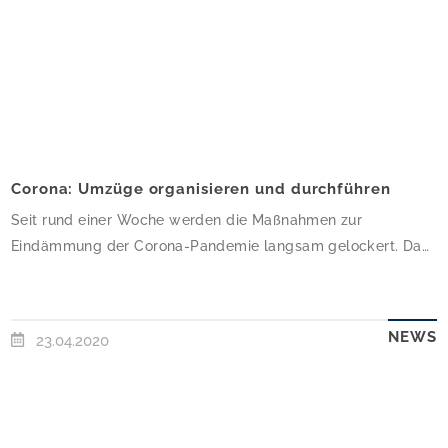
Corona: Umzüge organisieren und durchführen
Seit rund einer Woche werden die Maßnahmen zur
Eindämmung der Corona-Pandemie langsam gelockert. Da
alle Bundesländer unterschiedlich mit den Lockerungen
umgehen, entsteht ein Flickenteppich. Dieser hat auch
Auswirkungen auf die Wohnungswirtschaft.Sind
NEWS
23.04.2020
Besichtigungen und Umzüge erlaubt? Wer jetzt umziehen
oder eine Wohnungsbesichtigung durchführen möchte oder
gar muss, sollte sich im Vorfeld auf jeden Fall informieren,
was […]