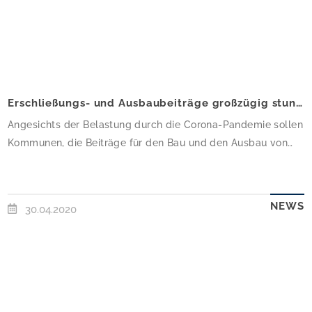
Erschließungs- und Ausbaubeiträge großzügig stunden
Angesichts der Belastung durch die Corona-Pandemie sollen
Kommunen, die Beiträge für den Bau und den Ausbau von
Straßen verlangen, diese großzügig stunden. Dies fordert der
Eigentümerverband Haus & Grund.Kein business as usual„Die
Corona-Krise trifft jeden Bürger. Viele können ihren Beruf
NEWS
30.04.2020
nicht mehr ausüben und müssen mit finanziellen Einbußen
kämpfen. In dieser Zeit dürfen die Kommunen […]