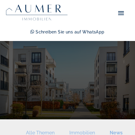
Zum
Hau
Inhalt
springen
Schreiben Sie uns auf WhatsApp
Alle Themen
Immobilien
News