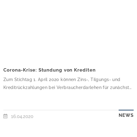
Corona-Krise: Stundung von Krediten
Zum Stichtag 1. April 2020 können Zins-, Tilgungs- und
Kreditrückzahlungen bei Verbraucherdarlehen für zunächst
drei Monate gestundet werden. Doch was bedeutet das für
private Bauherren und welche Voraussetzungen müssen
gegeben sein?Verbraucherdarlehen können gestundet
NEWS
16.04.2020
werdenUm die Folgen der Corona-Krise abzumildern, ordnet
der Bund die Stundung von Zins-, Tilgungs- und
Kreditrückzahlungen bei Verbraucherdarlehen für zunächst