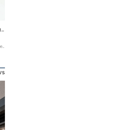
Mehr Baugenehmigungen im Januar – reicht das für die Wende?
he
nt
n
WS
n,