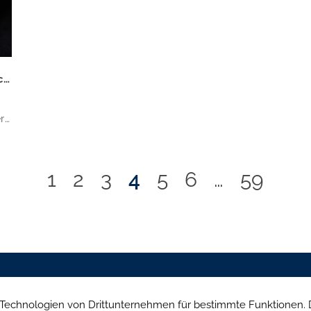
Bis zu 90.000 Euro Vorteil: Wärmepumpen schlagen Gas und Öl
r
ung
1
2
3
4
5
6
…
59
en
Mühlendamm 84a, 22087 Hamburg
Brandenburgisch