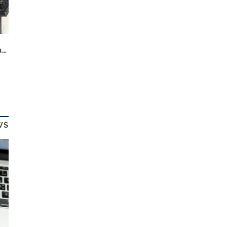
Wertfaktor Energiebilanz: Deutliche Preisaufschläge für effiziente Wohngebäude
WS
re
D.