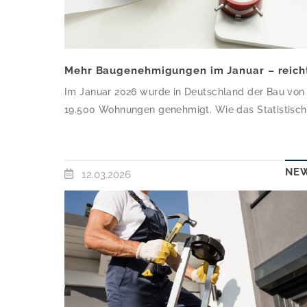
Im Januar 2026 wurde in Deutschland der Bau von
19.500 Wohnungen genehmigt. Wie das Statistisc
Bundesamt (Destatis) mitteilt, waren das 8,4 Proze
oder 1.500 Baugenehmigungen mehr als im
Januar 2025. Dabei stieg die Zahl der genehmigte
NE
12.03.2026
Wohnungen im Neubau um 7,4 Prozent oder 1.100
auf 16.400. Die Zahl genehmigter Wohnungen, die
durch den Umbau bestehender Gebäude entstehe
stieg im Januar 2026 gegenüber […]