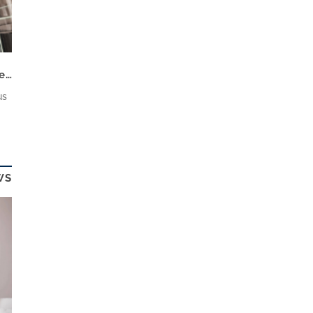
Frühjahrscheck für die Immobilie: So erhalten und steigern Sie den Hauswert
us
n
n,
WS