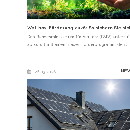
Das Bundesministerium für Verkehr (BMV) unterstü
ab sofort mit einem neuen Förderprogramm den
Aufbau von Ladeinfrastruktur in und an
Mehrparteienhäusern. Damit nimmt das BMV gezie
den Gebäudebestand in den Blick, um den Zugan
NE
26.03.2026
zu Ladeinfrastruktur an den rund 9 Millionen
Stellplätzen außerhalb des Straßenverkehrs zu
erleichtern. Gefördert werden die Anschaffung un
Errichtung von privater Ladeinfrastruktur, […]