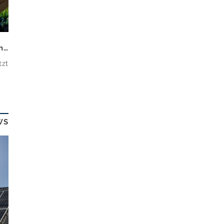
Wallbox-Förderung 2026: So sichern Sie sich bis zu 2.000 Euro pro Stellplatz
tzt
lt
g
WS
d