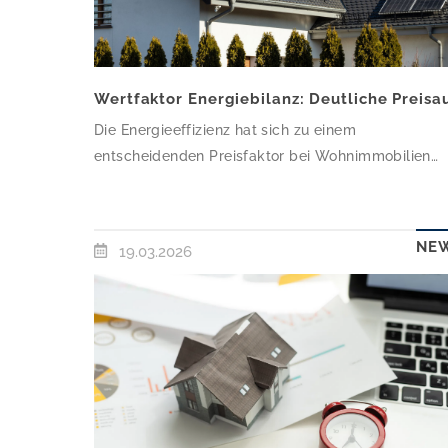
Die Energieeffizienz hat sich zu einem
entscheidenden Preisfaktor bei Wohnimmobilien
entwickelt. Während eine schlechte Energiebilanz
deutliche Preisabschläge nach sich zieht, erzielen
besonders effiziente Gebäude deutlich höhere
NE
19.03.2026
Preise. Wohnungen mit der besten
Energieeffizienzklasse A+ kosten im bundesweiten
Durchschnitt rund 20 Prozent mehr als vergleichba
Objekte mit mittlerem Energiestandard der Klasse 
Zu diesem Ergebnis kommt eine […]