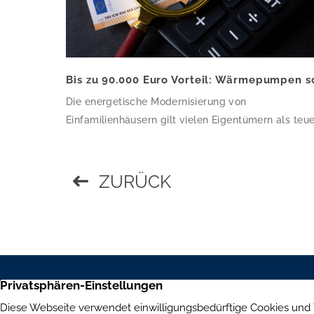
Die energetische Modernisierung von
Einfamilienhäusern gilt vielen Eigentümern als teue
und wirtschaftlich riskant. Eine neue Modellrechn
von co2online zeigt jedoch: Wird die Entscheidung
nicht allein an den Investitionskosten, sondern an
ZURÜCK
den Gesamtkosten über 20 Jahre gemessen, könn
Komplettsanierungen mit klimafreundlichen
Heizsystemen – insbesondere Wärmepumpen – im
Durchschnitt deutlich günstiger abschneiden als
Gas- und Ölheizungen. Hierrüber […]
Aumer Immobilien