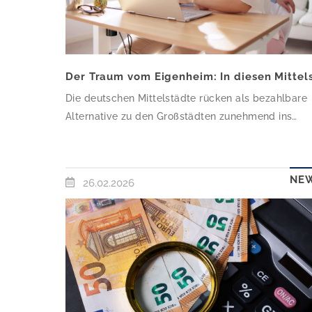
Die deutschen Mittelstädte rücken als bezahlbare
Alternative zu den Großstädten zunehmend ins
Blickfeld von Wohnungskäufern. Eine aktuelle
Analyse der Angebotspreise von
Bestandswohnungen in ausgewählten Mittelstädte
NE
26.02.2026
durch das Immobilienportal Immowelt zeigt, dass
der Traum von den eigenen vier Wänden hier nach
wie vor realisierbar ist. Zwar sind die
Wohnungspreise in 108 von 120 untersuchten
Städten mit […]