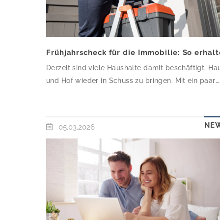
Derzeit sind viele Haushalte damit beschäftigt, Ha
und Hof wieder in Schuss zu bringen. Mit ein paar
wenigen Handgriffen und einem aufmerksamen
Auge kann auch der Laie schnell sein Haus pflege
und so den Wert der Immobilie mindestens erhalte
NE
05.03.2026
wenn nicht sogar steigern. Der Immobilienverband
Deutschland IVD West gibt fünf konkrete
Empfehlungen zur Frühjahrspflege von […]