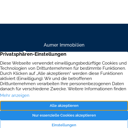
Geschoss dieses gepflegten Altbau-Eckhauses erwartet Sie
eine charmante 1-Zimmer-Wohnung mit 34,64 m² – klein,
aber fein und ruhig zum Innenhof gelegen. Die frisch sanierte
Wohnung besticht durch hochwertiges Eichenparkett, helle
weiße Wände und ein modernes Bad mit bodengleicher
Dusche und Glasduschabtrennung. […]
Aumer Immobilien
Mühlendamm 84a, 22087 Hamburg
+49 40 234 916 79
Brandenburgische Straße 39, 10707 Berlin
+49 30 303 661 334
Immobilien
Aktuelles
Kontakt
Impressum
Datenschutz