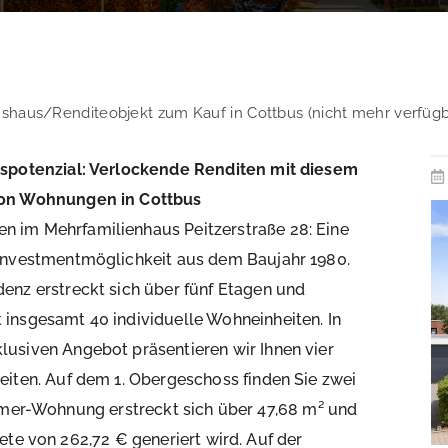
nshaus/Renditeobjekt zum Kauf in Cottbus (nicht mehr verfügb
nspotenzial: Verlockende Renditen mit diesem
von Wohnungen in Cottbus
 im Mehrfamilienhaus Peitzerstraße 28: Eine
 Investmentmöglichkeit aus dem Baujahr 1980.
denz erstreckt sich über fünf Etagen und
 insgesamt 40 individuelle Wohneinheiten. In
lusiven Angebot präsentieren wir Ihnen vier
heiten. Auf dem 1. Obergeschoss finden Sie zwei
immer-Wohnung erstreckt sich über 47,68 m² und
ete von 262,72 € generiert wird. Auf der