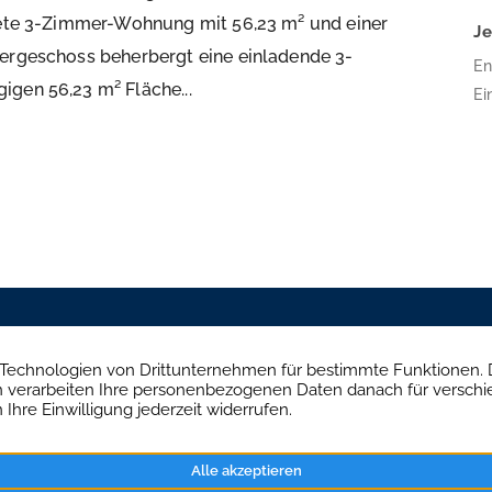
etete 3-Zimmer-Wohnung mit 56,23 m² und einer
J
bergeschoss beherbergt eine einladende 3-
En
igen 56,23 m² Fläche...
Ei
16
Bä
Pl
Ar
wu
üb
Mühlendamm 84a, 22087 Hamburg
Brandenburgisch
+49 40 234 916 79
+49 
ilien
Aktuelles
Kontakt
Impressum
Daten