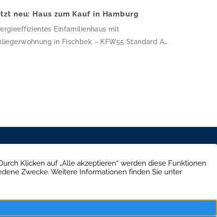
etzt neu: Haus zum Kauf in Hamburg
ergieeffizientes Einfamilienhaus mit
nliegerwohnung in Fischbek – KFW55 Standard Auf
7,03 m² Wohnfläche verteilen sich 6 Zimmer und 3
der – dieses Haus ist perfekt für Familien, die
atz zum Wachsen suchen. Die klare, kubische
chitektur mit Flachdach und weißer Putzfassade
rde 2018 nach KfW-55-Standard errichtet, wird
er eine Wärmepumpe beheizt und ist mit einer […]
e Straße 39, 10707 Berlin
30 303 661 334
schutz