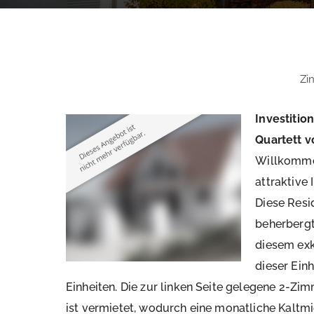
Zi
Investitio
Quartett 
Willkommen
attraktive
Diese Resi
beherbergt
diesem exk
dieser Ein
Einheiten. Die zur linken Seite gelegene 2-Z
ist vermietet, wodurch eine monatliche Kaltmi