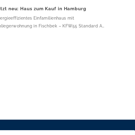
etzt neu: Haus zum Kauf in Hamburg
ergieeffizientes Einfamilienhaus mit
nliegerwohnung in Fischbek – KFW55 Standard Auf
7,03 m² Wohnfläche verteilen sich 6 Zimmer und 3
der – dieses Haus ist perfekt für Familien, die
atz zum Wachsen suchen. Die klare, kubische
chitektur mit Flachdach und weißer Putzfassade
rde 2018 nach KfW-55-Standard errichtet, wird
er eine Wärmepumpe beheizt und ist mit einer […]