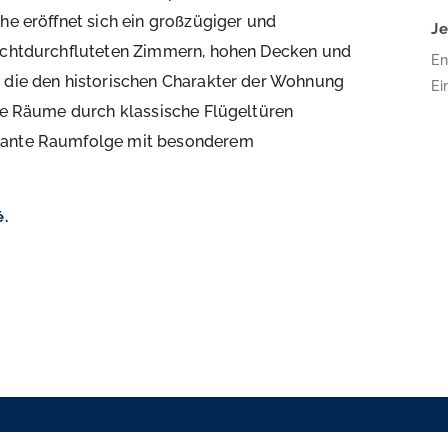
he eröffnet sich ein großzügiger und
J
lichtdurchfluteten Zimmern, hohen Decken und
En
, die den historischen Charakter der Wohnung
Ei
die Räume durch klassische Flügeltüren
16
Bä
egante Raumfolge mit besonderem
Pl
Ar
wu
é.
üb