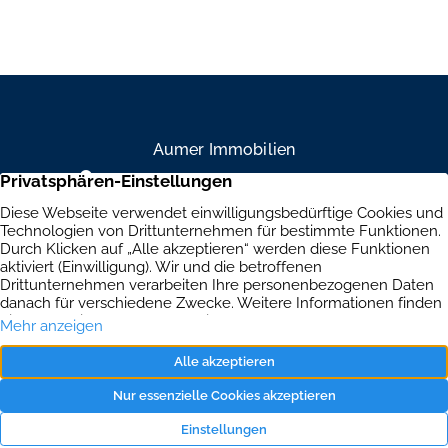
eine charmante 1-Zimmer-Wohnung mit 34,64 m² – klein,
aber fein und ruhig zum Innenhof gelegen. Die frisch sanierte
Wohnung besticht durch hochwertiges Eichenparkett, helle
weiße Wände und ein modernes Bad mit bodengleicher
Dusche und Glasduschabtrennung. […]
Aumer Immobilien
Mühlendamm 84a, 22087 Hamburg
+49 40 234 916 79
Brandenburgische Straße 39, 10707 Berlin
+49 30 303 661 334
Immobilien
Aktuelles
Kontakt
Impressum
Datenschutz