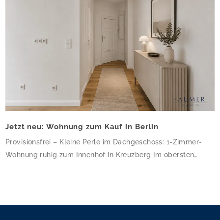
Jetzt neu: Wohnung zum Kauf in Berlin
Provisionsfrei – Kleine Perle im Dachgeschoss: 1-Zimmer-
Wohnung ruhig zum Innenhof in Kreuzberg Im obersten
Geschoss dieses gepflegten Altbau-Eckhauses erwartet Sie
eine charmante 1-Zimmer-Wohnung mit 34,64 m² – klein,
aber fein und ruhig zum Innenhof gelegen. Die frisch sanierte
Wohnung besticht durch hochwertiges Eichenparkett, helle
weiße Wände und ein modernes Bad mit bodengleicher