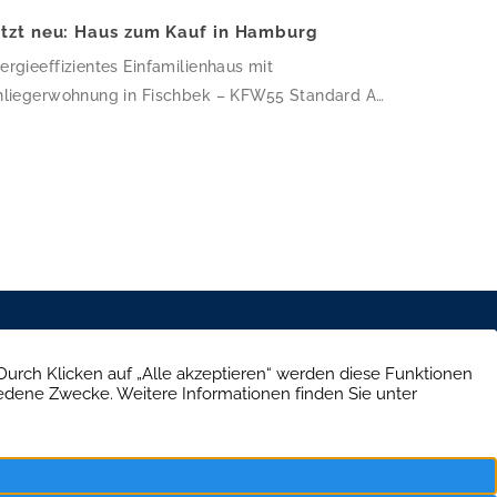
etzt neu: Haus zum Kauf in Hamburg
ergieeffizientes Einfamilienhaus mit
nliegerwohnung in Fischbek – KFW55 Standard Auf
7,03 m² Wohnfläche verteilen sich 6 Zimmer und 3
der – dieses Haus ist perfekt für Familien, die
atz zum Wachsen suchen. Die klare, kubische
chitektur mit Flachdach und weißer Putzfassade
rde 2018 nach KfW-55-Standard errichtet, wird
er eine Wärmepumpe beheizt und ist mit einer […]
e Straße 39, 10707 Berlin
30 303 661 334
schutz