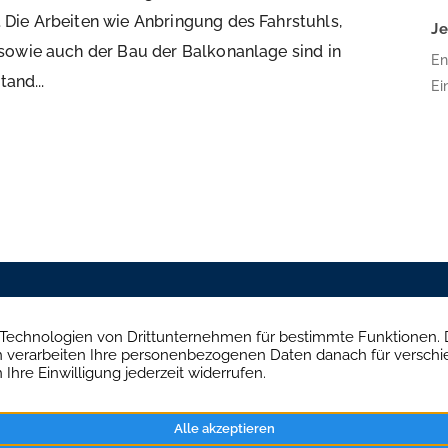
Die Arbeiten wie Anbringung des Fahrstuhls,
J
sowie auch der Bau der Balkonanlage sind in
En
tand...
Ei
16
Bä
Pl
Ar
wu
üb
Mühlendamm 84a, 22087 Hamburg
Brandenburgisch
+49 40 234 916 79
+49 
ilien
Aktuelles
Kontakt
Impressum
Daten