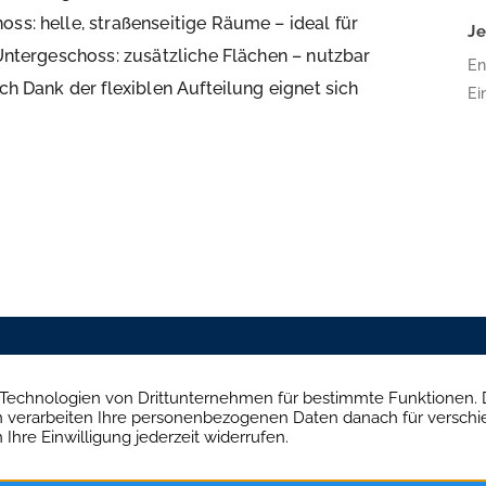
ss: helle, straßenseitige Räume – ideal für
J
 Untergeschoss: zusätzliche Flächen – nutzbar
En
ch Dank der flexiblen Aufteilung eignet sich
Ei
16
Bä
Pl
Ar
wu
üb
Mühlendamm 84a, 22087 Hamburg
Brandenburgisch
+49 40 234 916 79
+49 
ilien
Aktuelles
Kontakt
Impressum
Daten