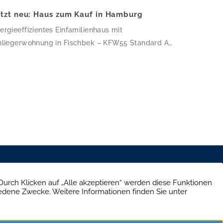
etzt neu: Haus zum Kauf in Hamburg
ergieeffizientes Einfamilienhaus mit
nliegerwohnung in Fischbek – KFW55 Standard Auf
7,03 m² Wohnfläche verteilen sich 6 Zimmer und 3
der – dieses Haus ist perfekt für Familien, die
atz zum Wachsen suchen. Die klare, kubische
chitektur mit Flachdach und weißer Putzfassade
rde 2018 nach KfW-55-Standard errichtet, wird
er eine Wärmepumpe beheizt und ist mit einer […]
e Straße 39, 10707 Berlin
30 303 661 334
schutz