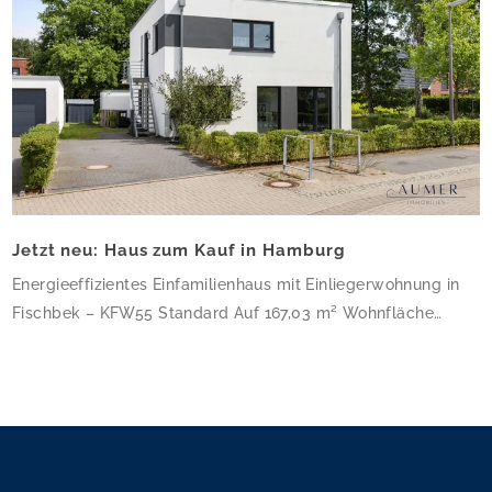
Jetzt neu: Haus zum Kauf in Hamburg
Energieeffizientes Einfamilienhaus mit Einliegerwohnung in
Fischbek – KFW55 Standard Auf 167,03 m² Wohnfläche
verteilen sich 6 Zimmer und 3 Bäder – dieses Haus ist
perfekt für Familien, die Platz zum Wachsen suchen. Die
klare, kubische Architektur mit Flachdach und weißer
Putzfassade wurde 2018 nach KfW-55-Standard errichtet,
wird über eine Wärmepumpe beheizt und ist mit einer […]