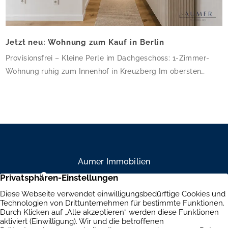
Jetzt neu: Wohnung zum Kauf in Berlin
Provisionsfrei – Kleine Perle im Dachgeschoss: 1-Zimmer-
Wohnung ruhig zum Innenhof in Kreuzberg Im obersten
Geschoss dieses gepflegten Altbau-Eckhauses erwartet Sie
eine charmante 1-Zimmer-Wohnung mit 34,64 m² – klein,
aber fein und ruhig zum Innenhof gelegen. Die frisch sanierte
Wohnung besticht durch hochwertiges Eichenparkett, helle
weiße Wände und ein modernes Bad mit bodengleicher
Dusche und Glasduschabtrennung. […]
Aumer Immobilien
Mühlendamm 84a, 22087 Hamburg
+49 40 234 916 79
Brandenburgische Straße 39, 10707 Berlin
+49 30 303 661 334