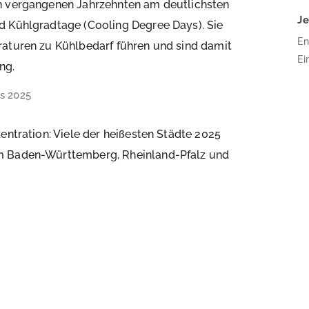
en vergangenen Jahrzehnten am deutlichsten
J
d Kühlgradtage (Cooling Degree Days). Sie
En
raturen zu Kühlbedarf führen und sind damit
Ei
ng.
16
s 2025
Bä
Pl
Ar
entration: Viele der heißesten Städte 2025
wu
em Baden-Württemberg, Rheinland-Pfalz und
üb