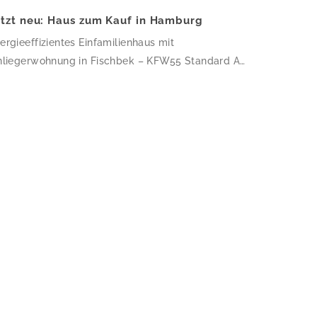
etzt neu: Haus zum Kauf in Hamburg
ergieeffizientes Einfamilienhaus mit
nliegerwohnung in Fischbek – KFW55 Standard Auf
7,03 m² Wohnfläche verteilen sich 6 Zimmer und 3
der – dieses Haus ist perfekt für Familien, die
atz zum Wachsen suchen. Die klare, kubische
chitektur mit Flachdach und weißer Putzfassade
rde 2018 nach KfW-55-Standard errichtet, wird
er eine Wärmepumpe beheizt und ist mit einer […]