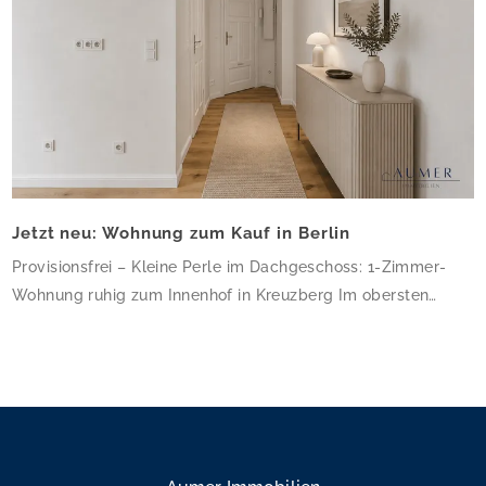
Jetzt neu: Wohnung zum Kauf in Berlin
Provisionsfrei – Kleine Perle im Dachgeschoss: 1-Zimmer-
Wohnung ruhig zum Innenhof in Kreuzberg Im obersten
Geschoss dieses gepflegten Altbau-Eckhauses erwartet Sie
eine charmante 1-Zimmer-Wohnung mit 34,64 m² – klein,
aber fein und ruhig zum Innenhof gelegen. Die frisch sanierte
Wohnung besticht durch hochwertiges Eichenparkett, helle
weiße Wände und ein modernes Bad mit bodengleicher
Dusche und Glasduschabtrennung. […]