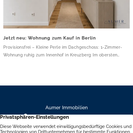
Jetzt neu: Wohnung zum Kauf in Berlin
Provisionsfrei – Kleine Perle im Dachgeschoss: 1-Zimmer-
Wohnung ruhig zum Innenhof in Kreuzberg Im obersten
Geschoss dieses gepflegten Altbau-Eckhauses erwartet Sie
eine charmante 1-Zimmer-Wohnung mit 34,64 m² – klein,
aber fein und ruhig zum Innenhof gelegen. Die frisch sanierte
Wohnung besticht durch hochwertiges Eichenparkett, helle
weiße Wände und ein modernes Bad mit bodengleicher
Dusche und Glasduschabtrennung. […]
Aumer Immobilien
Mühlendamm 84a, 22087 Hamburg
+49 40 234 916 79