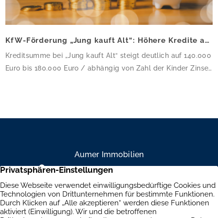
KfW-Förderung „Jung kauft Alt“: Höhere Kredite ab August 2026
Kreditsumme bei „Jung kauft Alt“ steigt deutlich auf 140.000
Euro bis 180.000 Euro / abhängig von Zahl der Kinder Zinsen
werden aus Mitteln des Bundes verbilligt: Heutiger Zins bei
0,53 Prozent effektiv bei 35 Jahren Laufzeit und 10 Jahren
Zinsbindung Antragstellende verpflichten sich zu
energetischer Sanierung binnen 54 Monaten nach
Förderzusage / Sanierung in Einzelmaßnahmen […]
Aumer Immobilien
Mühlendamm 84a, 22087 Hamburg
+49 40 234 916 79
Brandenburgische Straße 39, 10707 Berlin
+49 30 303 661 334