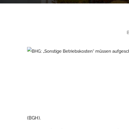
B
(BGH).