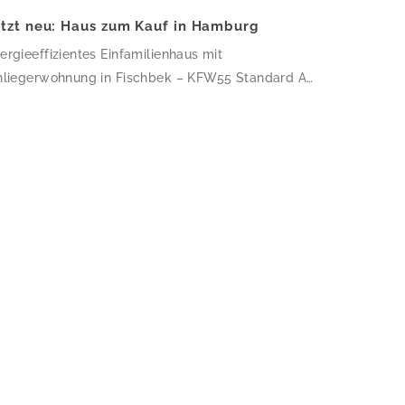
etzt neu: Haus zum Kauf in Hamburg
ergieeffizientes Einfamilienhaus mit
nliegerwohnung in Fischbek – KFW55 Standard Auf
7,03 m² Wohnfläche verteilen sich 6 Zimmer und 3
der – dieses Haus ist perfekt für Familien, die
atz zum Wachsen suchen. Die klare, kubische
chitektur mit Flachdach und weißer Putzfassade
rde 2018 nach KfW-55-Standard errichtet, wird
er eine Wärmepumpe beheizt und ist mit einer […]