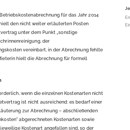
J
r Betriebskostenabrechnung für das Jahr 2014
En
hielt den nicht weiter erläuterten Posten
Ei
tvertrag unter dem Punkt „sonstige
16
Bä
chrinnenreinigung, der
Pl
gskosten vereinbart, in der Abrechnung fehlte
Ar
ieterin hielt die Abrechnung für formell
wu
üb
n
orderlich, wenn die einzelnen Kostenarten nicht
ertrag ist nicht ausreichend: es bedarf einer
rläuterung zur Abrechnung – abschließenden
enkosten" abgerechneten Kostenarten sowie
jeweilige Kostenart angefallen sind, so der