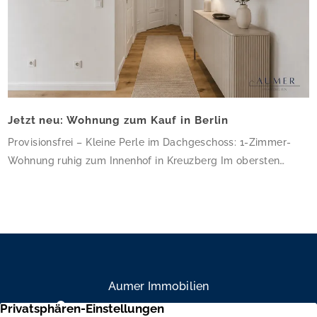
Jetzt neu: Wohnung zum Kauf in Berlin
Provisionsfrei – Kleine Perle im Dachgeschoss: 1-Zimmer-
Wohnung ruhig zum Innenhof in Kreuzberg Im obersten
Geschoss dieses gepflegten Altbau-Eckhauses erwartet Sie
eine charmante 1-Zimmer-Wohnung mit 34,64 m² – klein,
aber fein und ruhig zum Innenhof gelegen. Die frisch sanierte
Wohnung besticht durch hochwertiges Eichenparkett, helle
weiße Wände und ein modernes Bad mit bodengleicher
Dusche und Glasduschabtrennung. […]
Aumer Immobilien
Mühlendamm 84a, 22087 Hamburg