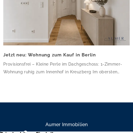
Jetzt neu: Wohnung zum Kauf in Berlin
Provisionsfrei – Kleine Perle im Dachgeschoss: 1-Zimmer-
Wohnung ruhig zum Innenhof in Kreuzberg Im obersten
Geschoss dieses gepflegten Altbau-Eckhauses erwartet Sie
eine charmante 1-Zimmer-Wohnung mit 34,64 m² – klein,
aber fein und ruhig zum Innenhof gelegen. Die frisch sanierte
Wohnung besticht durch hochwertiges Eichenparkett, helle
weiße Wände und ein modernes Bad mit bodengleicher
Dusche und Glasduschabtrennung. […]
Aumer Immobilien